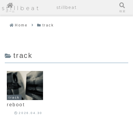
stillbeat
stillbeat
ホーム
検索
Home
track
track
track
reboot
2026.04.30